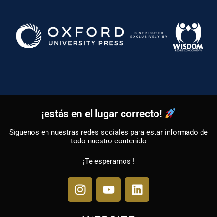
Ir
al
contenido
¡estás en el lugar correcto!
Síguenos en nuestras redes sociales para estar informado de
todo nuestro contenido
¡Te esperamos !
I
Y
L
n
o
i
s
u
n