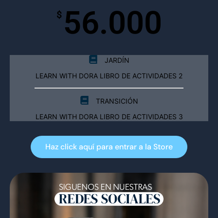
56.000
$
JARDÍN
LEARN WITH DORA LIBRO DE ACTIVIDADES 2
TRANSICIÓN
LEARN WITH DORA LIBRO DE ACTIVIDADES 3
Haz click aquí para entrar a la Store