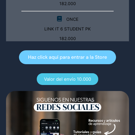
182.000
ONCE
LINK IT 6 STUDENT PK
182.000
Haz click aquí para entrar a la Store
Valor del envío 10.000