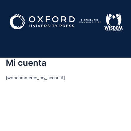
Ir
al
contenido
Mi cuenta
[woocommerce_my_account]